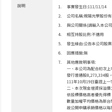
說明
事實發生日:111/11/14
公司名稱:視陽光學股份
與公司關係(請輸入本公司
相互持股比例:不適用
發生緣由:公告本公司股
因應措施:無
其他應敘明事項:
一、本公司為配合初次上市
發行普通股8,273,3
111年10月19日臺證上一
二、本次現金增資採溢價方
依投標價格高者優先得標
數量加權平均價格為新台幣1
故公開申購承銷價格以每