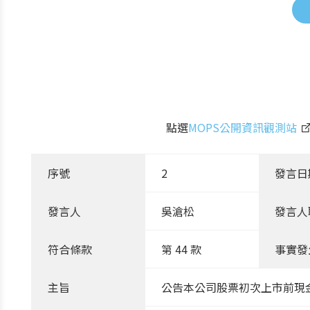
點選
MOPS公開資訊觀測站
序號
2
發言日
發言人
吳滄松
發言人
符合條款
第 44 款
事實發
主旨
公告本公司股票初次上市前現