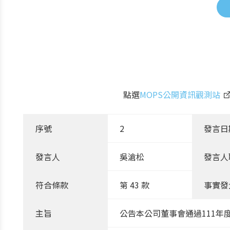
點選
MOPS公開資訊觀測站
序號
2
發言日
發言人
吳滄松
發言人
符合條款
第 43 款
事實發
主旨
公告本公司董事會通過111年